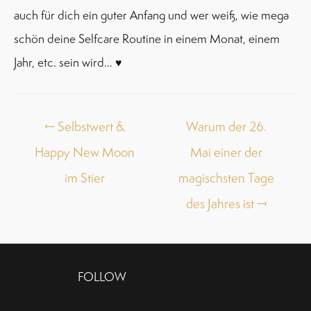
auch für dich ein guter Anfang und wer weiß, wie mega
schön deine Selfcare Routine in einem Monat, einem
Jahr, etc. sein wird… ♥
Posts
← Selbstwert &
Warum der 26.
navigation
Happy New Moon
Mai einer der
im Stier
magischsten Tage
des Jahres ist →
FOLLOW