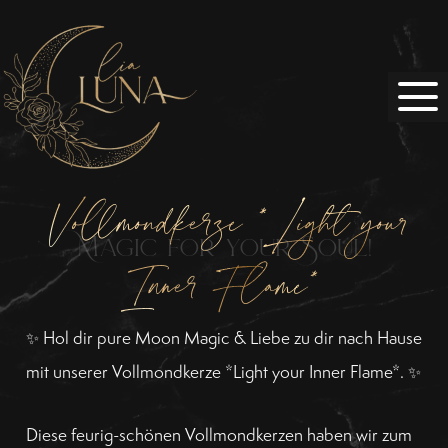
Zum
Inhalt
springen
Vollmondkerze *Light your
Inner Flame*
✨ Hol dir pure Moon Magic & Liebe zu dir nach Hause
mit unserer Vollmondkerze *Light your Inner Flame*. ✨
Diese feurig-schönen Vollmondkerzen haben wir zum